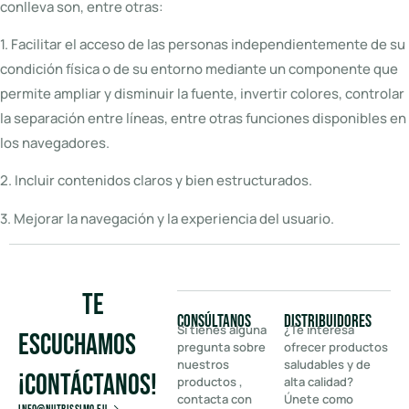
conlleva son, entre otras:
1. Facilitar el acceso de las personas independientemente de su
condición física o de su entorno mediante un componente que
permite ampliar y disminuir la fuente, invertir colores, controlar
la separación entre líneas, entre otras funciones disponibles en
los navegadores.
2. Incluir contenidos claros y bien estructurados.
3. Mejorar la navegación y la experiencia del usuario.
Te
Consúltanos
Distribuidores
Si tienes alguna
¿Te interesa
escuchamos
pregunta sobre
ofrecer productos
nuestros
saludables y de
¡Contáctanos!
productos ,
alta calidad?
contacta con
Únete como