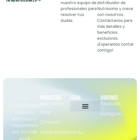
info@nutrissimo.eu
nuestro equipo de
distribuidor de
profesionales para
Nutrissimo y crece
resolver tus
con nosotros.
dudas.
Contáctanos para
más detalles y
beneficios
exclusivos.
¡Esperamos contar
contigo!
Productos
legal
Síguenos
Nutrissimo
Facebook
Complemento
seguros,
Shop
Instagram
Política de Privacidad
Aviso Legal
Política de Cookies
Personalizar Cookies
efectivos y
Contacto
respaldados
por los más
info@nutrissimo.eu
altos