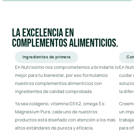
La excelencia en
complementos alimenticios.
Ingredientes de primera
Com
En Nutrissimo nos comprometemos a brindarte lo
En Nut
mejor para tu bienestar, por eso formulamos
cuidar 
nuestros complementos alimenticios con
soluci
ingredientes de calidad comprobada.
la dife
Ya sea colágeno, vitamina D3 K2, omega 3 o
Creemo
Magnesium Pure, cada uno de nuestros
un impa
productos está diseñado con atención a los más
trabaj
altos estándares de pureza y eficacia.
para of