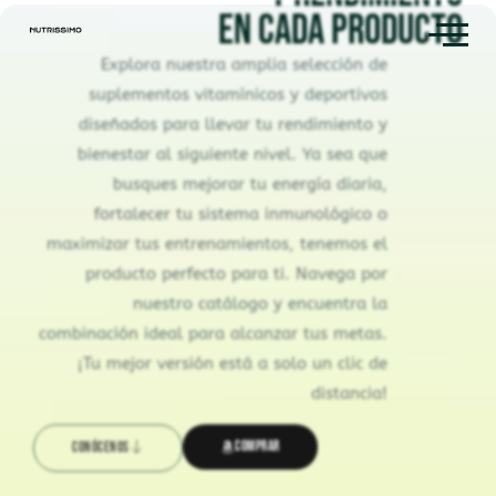
en cada producto
Explora nuestra amplia selección de
suplementos vitamínicos y deportivos
diseñados para llevar tu rendimiento y
bienestar al siguiente nivel. Ya sea que
busques mejorar tu energía diaria,
fortalecer tu sistema inmunológico o
maximizar tus entrenamientos, tenemos el
producto perfecto para ti. Navega por
nuestro catálogo y encuentra la
combinación ideal para alcanzar tus metas.
¡Tu mejor versión está a solo un clic de
distancia!
Comprar
Conócenos