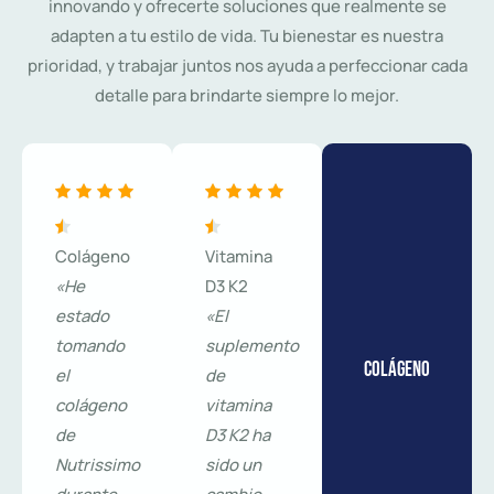
innovando y ofrecerte soluciones que realmente se
adapten a tu estilo de vida. Tu bienestar es nuestra
prioridad, y trabajar juntos nos ayuda a perfeccionar cada
detalle para brindarte siempre lo mejor.
Colágeno
Vitamina
«He
D3 K2
estado
«El
tomando
suplemento
Colágeno
el
de
colágeno
vitamina
de
D3 K2 ha
Nutrissimo
sido un