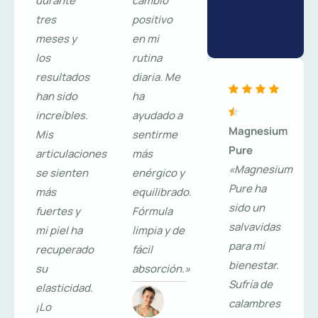
durante
cambio
tres
positivo
meses y
en mi
los
rutina
resultados
diaria. Me
han sido
ha
increíbles.
ayudado a
Magnesium
Mis
sentirme
Pure
articulaciones
más
«Magnesium
se sienten
enérgico y
Pure ha
más
equilibrado.
sido un
fuertes y
Fórmula
salvavidas
mi piel ha
limpia y de
para mi
recuperado
fácil
bienestar.
su
absorción.»
Sufría de
elasticidad.
calambres
¡Lo